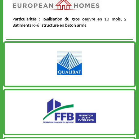
Particularités : R
alisation du gros oeuvre en 10 mois, 2
é
Batiments R+6, structure en b
ton arm
é
é