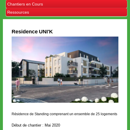
Chantiers en Cours
Ressources
Residence
UNI'K
é
R
sidence de Standing comprenant un ensemble de 25 logements
D
é
but de chantier :
Mai 2020